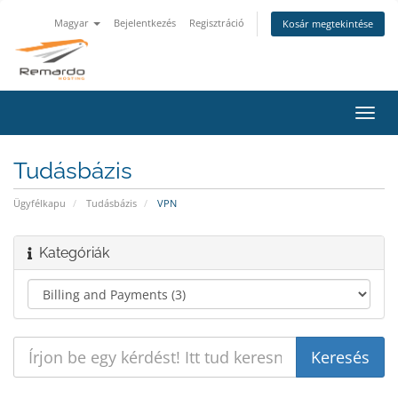
Magyar
Bejelentkezés
Regisztráció
Kosár megtekintése
Váltá
a
navig
Tudásbázis
Ügyfélkapu
Tudásbázis
VPN
Kategóriák