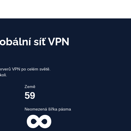
obální síť VPN
 serverů VPN po celém světě.
koli.
Země
59
Neomezená šířka pásma