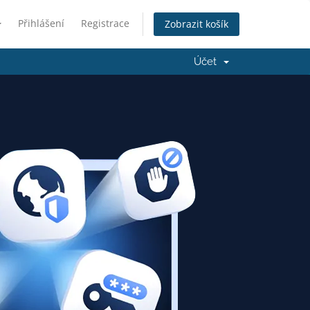
Přihlášení
Registrace
Zobrazit košík
Účet