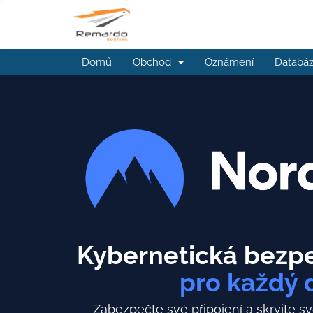
Domů
Obchod
Oznámení
Databáz
Kybernetická bezpe
pro každý 
Zabezpečte své připojení a skryjte sv