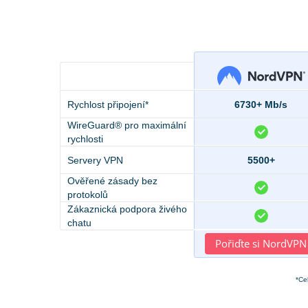
Rychlost připojení*
6730+ Mb/s
WireGuard® pro maximální
rychlosti
Servery VPN
5500+
Ověřené zásady bez
protokolů
Zákaznická podpora živého
chatu
Pořiďte si NordVPN
*Ce