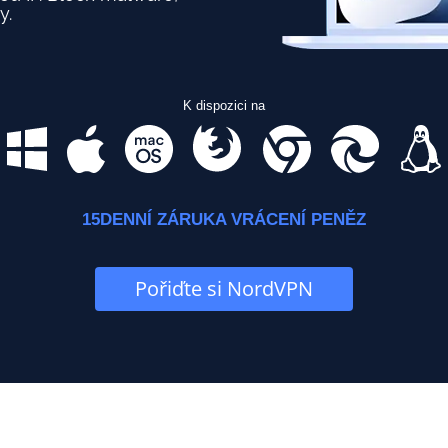
y.
K dispozici na
15DENNÍ ZÁRUKA VRÁCENÍ PENĚZ
Pořiďte si NordVPN