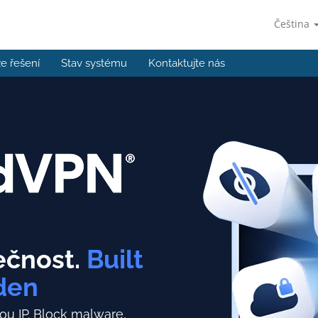
Čeština
e řešení
Stav systému
Kontaktujte nás
čnost.
Built
den
ou IP.
Block malware,