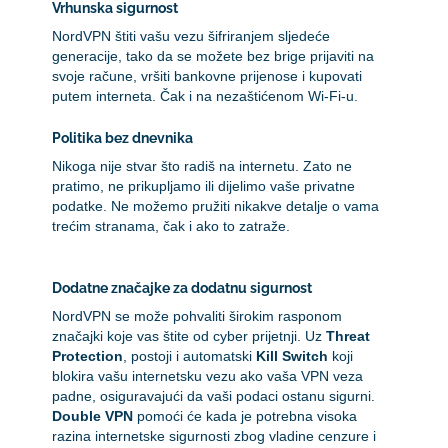
Vrhunska sigurnost
NordVPN štiti vašu vezu šifriranjem sljedeće
generacije, tako da se možete bez brige prijaviti na
svoje račune, vršiti bankovne prijenose i kupovati
putem interneta. Čak i na nezaštićenom Wi-Fi-u.
Politika bez dnevnika
Nikoga nije stvar što radiš na internetu. Zato ne
pratimo, ne prikupljamo ili dijelimo vaše privatne
podatke. Ne možemo pružiti nikakve detalje o vama
trećim stranama, čak i ako to zatraže.
Dodatne značajke za dodatnu sigurnost
NordVPN se može pohvaliti širokim rasponom
značajki koje vas štite od cyber prijetnji. Uz
Threat
Protection
, postoji i automatski
Kill Switch
koji
blokira vašu internetsku vezu ako vaša VPN veza
padne, osiguravajući da vaši podaci ostanu sigurni.
Double VPN
pomoći će kada je potrebna visoka
razina internetske sigurnosti zbog vladine cenzure i