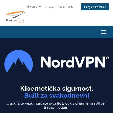
Hrvatski
Prijava
Registtracija
Pregled košarice
Preba
navig
Kibernetička sigurnost.
Built za svakodnevni
Osigurajte vezu i sakrijte svoj IP.
Block zlonamjerni softver,
tragači i oglasi.