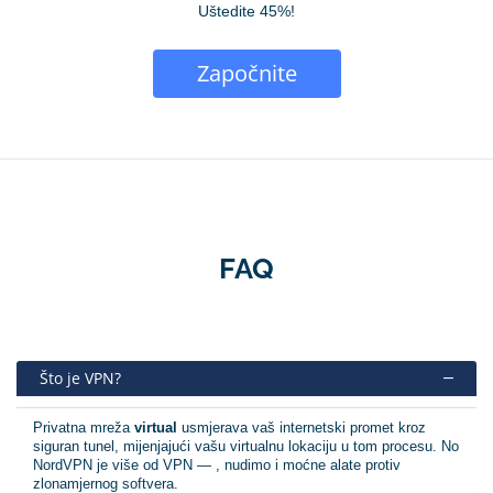
Uštedite 45%!
Započnite
FAQ
Što je VPN?
Privatna mreža
virtual
usmjerava vaš internetski promet kroz
siguran tunel, mijenjajući vašu virtualnu lokaciju u tom procesu. No
NordVPN je više od VPN — , nudimo i moćne alate protiv
zlonamjernog softvera.