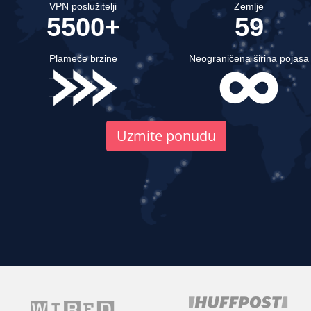
VPN poslužitelji
Zemlje
5500+
59
Plameće brzine
Neograničena širina pojasa
Uzmite ponudu