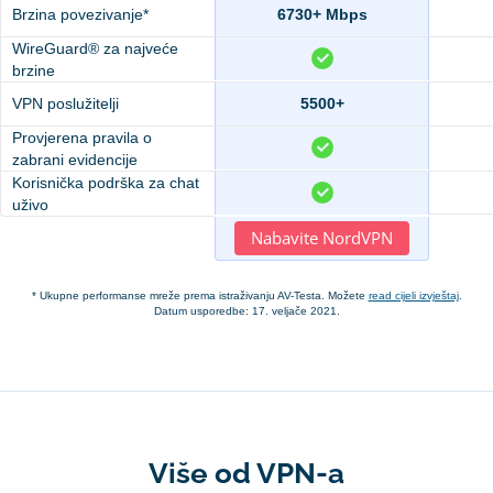
Brzina povezivanje*
6730+ Mbps
WireGuard® za najveće
brzine
VPN poslužitelji
5500+
Provjerena pravila o
zabrani evidencije
Korisnička podrška za chat
uživo
Nabavite NordVPN
* Ukupne performanse mreže prema istraživanju AV-Testa. Možete
read cijeli izvještaj
.
Datum usporedbe: 17. veljače 2021.
Više od VPN-a