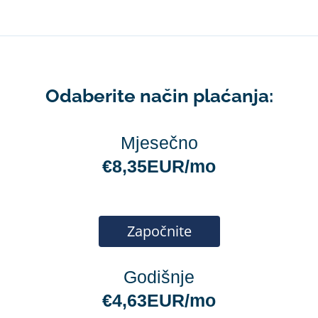
Odaberite način plaćanja:
Mjesečno
€8,35EUR/mo
Započnite
Godišnje
€4,63EUR/mo