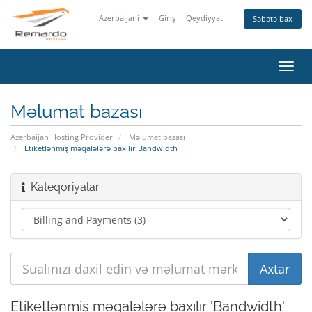
Azerbaijani
Giriş
Qeydiyyat
Səbətə bax
Naviq
keçid
Məlumat bazası
Azerbaijan Hosting Provider
Məlumat bazası
Etiketlənmiş məqalələrə baxılır Bandwidth
Kateqoriyalar
Etiketlənmiş məqalələrə baxılır 'Bandwidth'